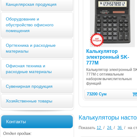
Канцелярская продукция
Оборудование и
обустройство офисного
помещения
Оргтехника и расходные
Калькулятор
материалы
электронный SK-
777M
Офисная техника и
Калькулятор электронный S
расходные материалы
777M с оптимальным
набором вычислительных
функций
Сувенирная продукция
73200 Сум
Хозяйственные товары
Калькуляторы наст
Контакты
Показать
12
/
24
/
36
/
на ст
Отдел продаж: