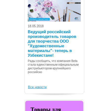
18.05.2018
Ведущий российский
производитель товаров
для творчества ООО
07.12.2017
"Художественные
С Днем Консти
материалы"- теперь в
Республики Уз
Узбекистане!
Дорогие сограждане
Рады сообщить, что компания Beta
Вас с государственн
стала единственным официальным
Днем Конституции! 
дистрибьютором крупнейшего
российско
Все новости