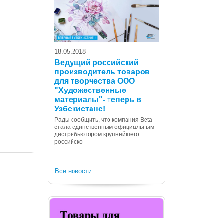
18.05.2018
Ведущий российский
производитель товаров
для творчества ООО
07.12.2017
"Художественные
С Днем Консти
материалы"- теперь в
Республики Уз
Узбекистане!
Дорогие сограждане
Рады сообщить, что компания Beta
Вас с государственн
стала единственным официальным
Днем Конституции! 
дистрибьютором крупнейшего
российско
Все новости