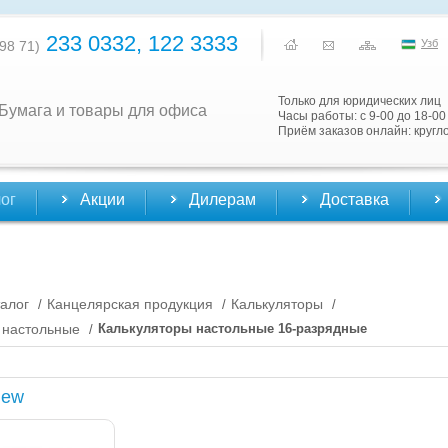
233 0332, 122 3333
Узб
98 71)
Только для юридических лиц
Бумага и товары для офиса
Часы работы: с 9-00 до 18-00
Приём заказов онлайн: кругл
ог
Акции
Дилерам
Доставка
алог
Канцелярская продукция
Калькуляторы
/
/
/
 настольные
Калькуляторы настольные 16-разрядные
/
New