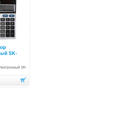
тор
ный SK-
электронный SK-