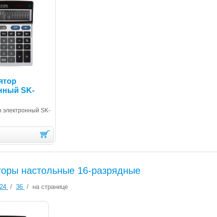
ятор
нный SK-
р электронный SK-
торы настольные 16-разрядные
24
/
36
/
на странице