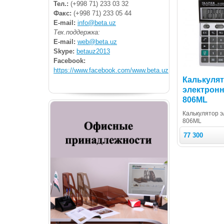
Тел.:
(+998 71) 233 03 32
Факс:
(+998 71) 233 05 44
E-mail:
info@beta.uz
Тех.поддержка:
E-mail:
web@beta.uz
Skype:
betauz2013
Facebook:
https://www.facebook.com/www.beta.uz
Калькуля
электрон
806ML
Калькулятор 
806ML
77 300