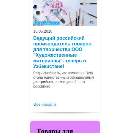
18.05.2018
Ведущий российский
производитель товаров
для творчества ООО
07.12.2017
"Художественные
С Днем Консти
материалы"- теперь в
Республики Уз
Узбекистане!
Дорогие сограждане
Рады сообщить, что компания Beta
Вас с государственн
стала единственным официальным
Днем Конституции! 
дистрибьютором крупнейшего
российско
Все новости