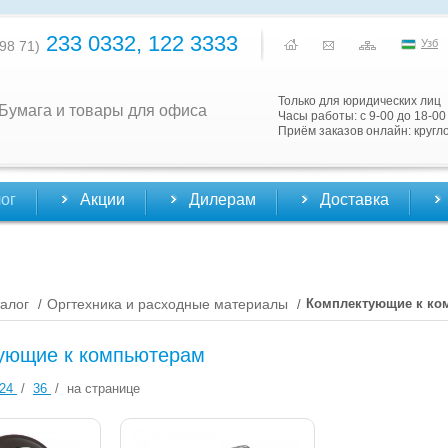
233 0332, 122 3333
Узб
98 71)
Только для юридических лиц
Бумага и товары для офиса
Часы работы: с 9-00 до 18-00
Приём заказов онлайн: кругл
ог
Акции
Дилерам
Доставка
алог
Оргтехника и расходные материалы
Комплектующие к ко
/
/
ующие к компьютерам
24
/
36
/
на странице