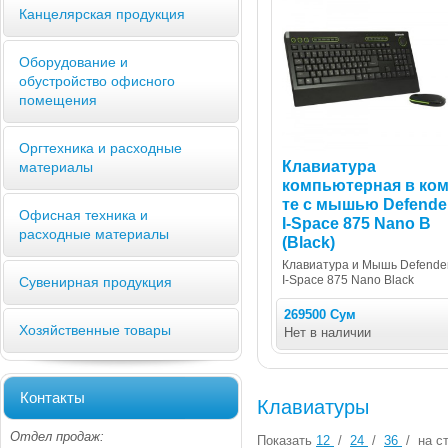
Канцелярская продукция
Оборудование и
обустройство офисного
помещения
Оргтехника и расходные
Клавиатура
материалы
компьютерная в ком
те с мышью Defende
Офисная техника и
I-Space 875 Nano B
расходные материалы
(Black)
Клавиатура и Мышь Defende
I-Space 875 Nano Black
Сувенирная продукция
269500 Сум
Хозяйственные товары
Нет в наличии
Контакты
Клавиатуры
Отдел продаж:
Показать
12
/
24
/
36
/
на ст