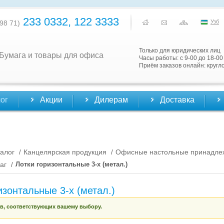
233 0332, 122 3333
Узб
98 71)
Только для юридических лиц
Бумага и товары для офиса
Часы работы: с 9-00 до 18-00
Приём заказов онлайн: кругл
ог
Акции
Дилерам
Доставка
алог
Канцелярская продукция
Офисные настольные принадле
/
/
аг
Лотки горизонтальные 3-х (метал.)
/
изонтальные 3-х (метал.)
ов, соответствующих вашему выбору.