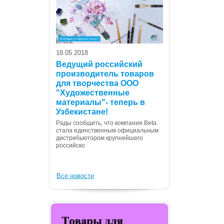
18.05.2018
Ведущий российский
производитель товаров
для творчества ООО
07.12.2017
"Художественные
С Днем Консти
материалы"- теперь в
Республики Уз
Узбекистане!
Дорогие сограждане
Рады сообщить, что компания Beta
Вас с государственн
стала единственным официальным
Днем Конституции! 
дистрибьютором крупнейшего
российско
Все новости