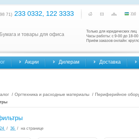
233 0332, 122 3333
Узб
98 71)
Только для юридических лиц
Бумага и товары для офиса
Часы работы: с 9-00 до 18-00
Приём заказов онлайн: кругл
ог
Акции
Дилерам
Доставка
алог
Оргтехника и расходные материалы
Периферийное обор
/
/
ьтры
фильтры
24
/
36
/
на странице