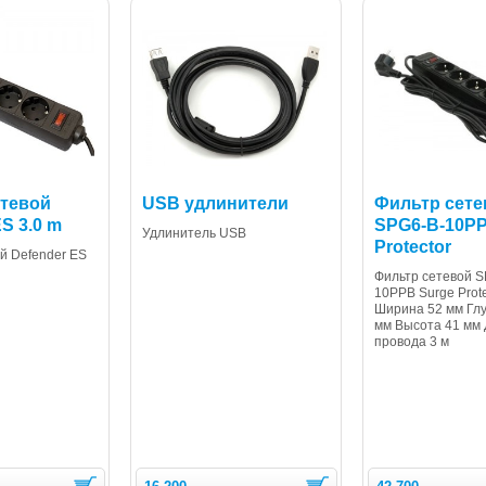
етевой
USB удлинители
Фильтр сете
S 3.0 m
SPG6-B-10PP
Удлинитель USB
Protector
й Defender ES
Фильтр сетевой S
10PPB Surge Prote
Ширина 52 мм Гл
мм Высота 41 мм
провода 3 м