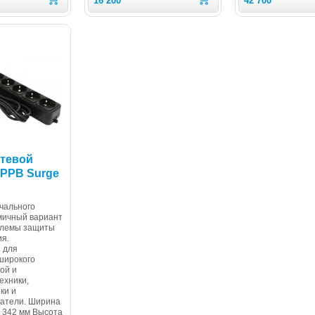
16 200
42 700
етевой
5PPB Surge
чального
мичный вариант
блемы защиты
ия.
 для
широкого
ой и
ехники,
ки и
ватели. Ширина
 342 мм Высота