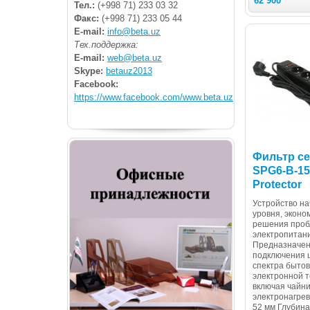
62 900
Тел.:
(+998 71) 233 03 32
Факс:
(+998 71) 233 05 44
E-mail:
info@beta.uz
Тех.поддержка:
E-mail:
web@beta.uz
Skype:
betauz2013
Facebook:
https://www.facebook.com/www.beta.uz
Фильтр с
SPG6-B-1
Protector
Устройство на
уровня, эконо
решения про
электропитан
Предназначен
подключения 
спектра бытов
электронной т
включая чайни
электронагре
52 мм Глубина