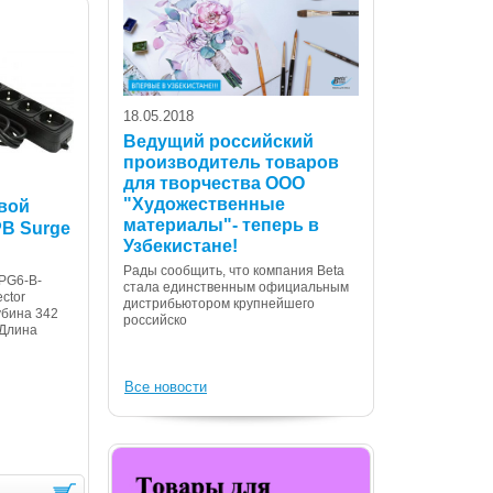
18.05.2018
Ведущий российский
производитель товаров
для творчества ООО
07.12.2017
"Художественные
вой
С Днем Консти
материалы"- теперь в
B Surge
Республики Уз
Узбекистане!
Дорогие сограждане
Рады сообщить, что компания Beta
PG6-B-
Вас с государственн
стала единственным официальным
ctor
Днем Конституции! 
дистрибьютором крупнейшего
убина 342
российско
 Длина
Все новости