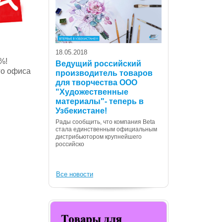
18.05.2018
%!
Ведущий российский
го офиса
производитель товаров
для творчества ООО
07.12.2017
"Художественные
С Днем Консти
материалы"- теперь в
Республики Уз
Узбекистане!
Дорогие сограждане
Рады сообщить, что компания Beta
Вас с государственн
стала единственным официальным
Днем Конституции! 
дистрибьютором крупнейшего
российско
Все новости