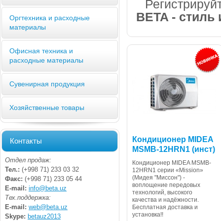
Регистрируйт
BETA - стиль
Оргтехника и расходные
материалы
Офисная техника и
расходные материалы
Сувенирная продукция
Хозяйственные товары
Кондиционер MIDEA
Контакты
MSMB-12HRN1 (инст)
Отдел продаж:
Кондиционер MIDEA MSMB-
Тел.:
(+998 71) 233 03 32
12HRN1 серии «Mission»
(Мидея "Миссон") -
Факс:
(+998 71) 233 05 44
воплощение передовых
E-mail:
info@beta.uz
технологий, высокого
Тех.поддержка:
качества и надёжности.
E-mail:
web@beta.uz
Бесплатная доставка и
установка!!
Skype:
betauz2013