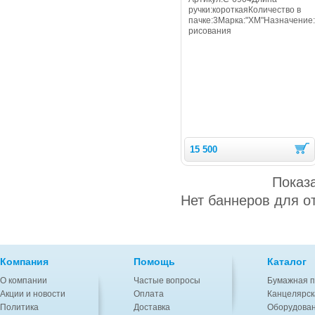
ручки:короткаяКоличество в
пачке:3Марка:"ХМ"Назначение
рисования
15 500
Показ
Нет баннеров для о
Компания
Помощь
Каталог
О компании
Частые вопросы
Бумажная п
Акции и новости
Оплата
Канцелярск
Политика
Доставка
Оборудован