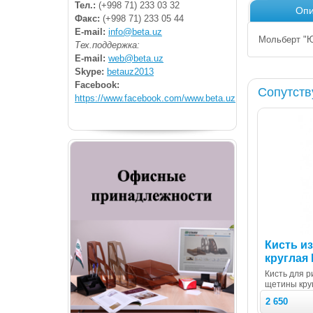
Тел.:
(+998 71) 233 03 32
Опи
Факс:
(+998 71) 233 05 44
E-mail:
info@beta.uz
Мольберт "Ю
Тех.поддержка:
E-mail:
web@beta.uz
Skype:
betauz2013
Facebook:
Сопутст
https://www.facebook.com/www.beta.uz
Кисть и
круглая
Кисть для р
щетины кру
2 650