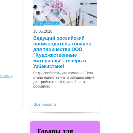
18.05.2018
Ведущий российский
производитель товаров
для творчества ООО
07.12.2017
"Художественные
С Днем Консти
материалы"- теперь в
Республики Уз
Узбекистане!
Дорогие сограждане
Рады сообщить, что компания Beta
корзину
Вас с государственн
стала единственным официальным
Днем Конституции! 
дистрибьютором крупнейшего
российско
Все новости