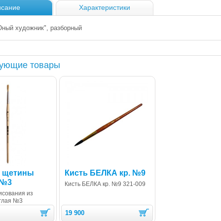
сание
Характеристики
ный художник", разборный
вующие товары
з щетины
Кисть БЕЛКА кр. №9
 №3
Кисть БЕЛКА кр. №9 321-009
исования из
глая №3
19 900