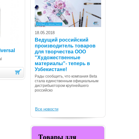
18.05.2018
Ведущий российский
производитель товаров
versal
для творчества ООО
07.12.2017
"Художественные
l
С Днем Консти
материалы"- теперь в
Республики Уз
Узбекистане!
Дорогие сограждане
Рады сообщить, что компания Beta
Вас с государственн
стала единственным официальным
Днем Конституции! 
дистрибьютором крупнейшего
российско
Все новости