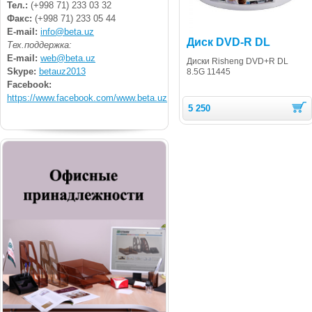
Тел.:
(+998 71) 233 03 32
Факс:
(+998 71) 233 05 44
E-mail:
info@beta.uz
Диск DVD-R DL
Тех.поддержка:
E-mail:
web@beta.uz
Диски Risheng DVD+R DL
Skype:
betauz2013
8.5G 11445
Facebook:
https://www.facebook.com/www.beta.uz
5 250