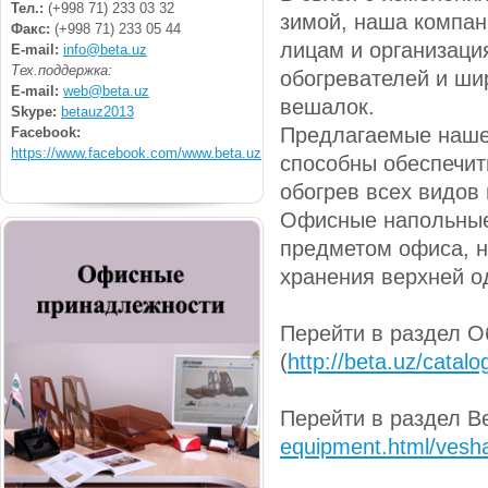
Тел.:
(+998 71) 233 03 32
зимой, наша компан
Факс:
(+998 71) 233 05 44
лицам и организаци
E-mail:
info@beta.uz
Тех.поддержка:
обогревателей и ши
E-mail:
web@beta.uz
вешалок.
Skype:
betauz2013
Предлагаемые наше
Facebook:
https://www.facebook.com/www.beta.uz
способны обеспечит
обогрев всех видов
Офисные напольные
предметом офиса, н
хранения верхней о
Перейти в раздел О
(
http://beta.uz/catalo
Перейти в раздел В
equipment.html/vesha