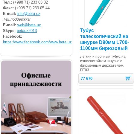
Тел.:
(+998 71) 233 03 32
Факс:
(+998 71) 233 05 44
E-mail:
info@beta.uz
Тех.поддержка:
E-mail:
web@beta.uz
Тубус
Skype:
betauz2013
телескопический на
Facebook:
https://www.facebook.com/www.beta.uz
шнурке D90мм L700-
1100мм бирюзовый
Лёгкий и прочный тубус на
износостойком шнурке с
фирменным держателем.
ПТ03
77 670