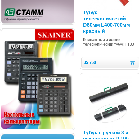
Тубус
телескопический
D60мм L400-700мм
красный
Компактный и легкий
телескопический тубус ПТ33
35 750
Тубус с ручкой 3-х
секционный D 100