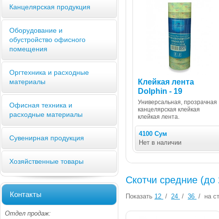
Канцелярская продукция
Оборудование и
обустройство офисного
помещения
Оргтехника и расходные
Клейкая лента
материалы
Dolphin - 19
Универсальная, прозрачная
Офисная техника и
канцелярская клейкая
расходные материалы
клейкая лента.
4100 Сум
Сувенирная продукция
Нет в наличии
Хозяйственные товары
Скотчи средние (до
Контакты
Показать
12
/
24
/
36
/
на ст
Отдел продаж: