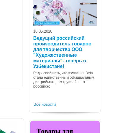
18.05.2018
Ведущий российский
производитель товаров
для творчества ООО
07.12.2017
"Художественные
С Днем Консти
материалы"- теперь в
Республики Уз
Узбекистане!
Дорогие сограждане
Рады сообщить, что компания Beta
Вас с государственн
стала единственным официальным
Днем Конституции! 
дистрибьютором крупнейшего
российско
Все новости