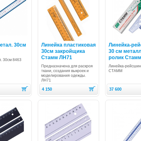
етал. 30см
Линейка пластиковая
Линейка-ре
30см закройщика
30 см метал
Стамм ЛН71
ролик Стамм
. 30см 8463
Предназначена для раскроя
Линейка-рейсши
ткани, создания выкроек и
СТАММ
моделирования одежды.
ЛН71
4 150
37 600