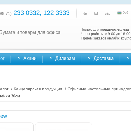
233 0332, 122 3333
Узб
98 71)
Только для юридических лиц
Бумага и товары для офиса
Часы работы: с 9-00 до 18-00
Приём заказов онлайн: кругл
ог
Акции
Дилерам
Доставка
алог
Канцелярская продукция
Офисные настольные принадле
/
/
нейки 30см
New