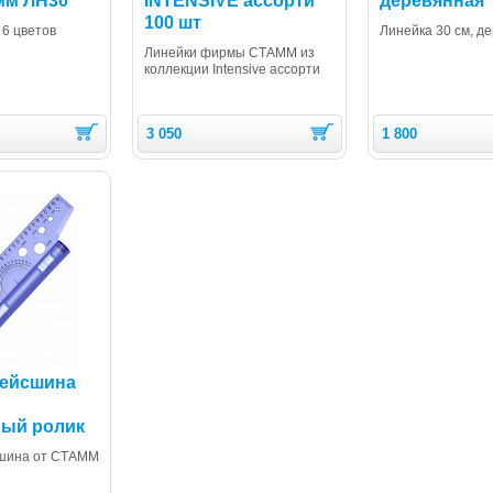
мм ЛН30
INTENSIVE ассорти
деревянная
100 шт
 6 цветов
Линейка 30 см, д
Линейки фирмы СТАММ из
коллекции Intensive ассорти
3 050
1 800
рейсшина
вый ролик
сшина от СТАММ