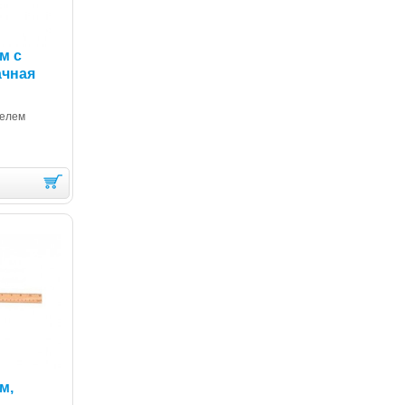
м с
ачная
телем
м,