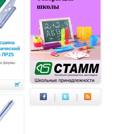
йсшина
лический
 ЛР25
на фирмы