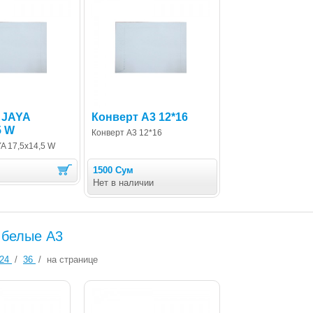
 JAYA
Конверт А3 12*16
5 W
Конверт А3 12*16
A 17,5х14,5 W
1500 Сум
Нет в наличии
 белые А3
24
/
36
/
на странице