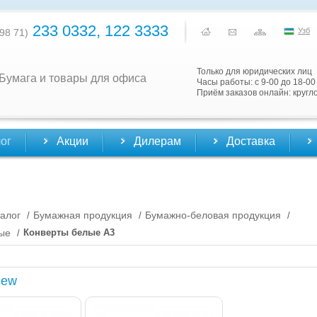
233 0332, 122 3333
Узб
98 71)
Только для юридических лиц
Бумага и товары для офиса
Часы работы: с 9-00 до 18-00
Приём заказов онлайн: кругл
ог
Акции
Дилерам
Доставка
алог
Бумажная продукция
Бумажно-беловая продукция
/
/
/
ые
Конверты белые А3
/
New