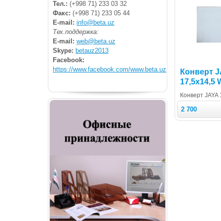
Тел.:
(+998 71) 233 03 32
Факс:
(+998 71) 233 05 44
E-mail:
info@beta.uz
Тех.поддержка:
E-mail:
web@beta.uz
Skype:
betauz2013
Facebook:
https://www.facebook.com/www.beta.uz
Конверт 
17,5х14,5 
Конверт JAYA 
2 700