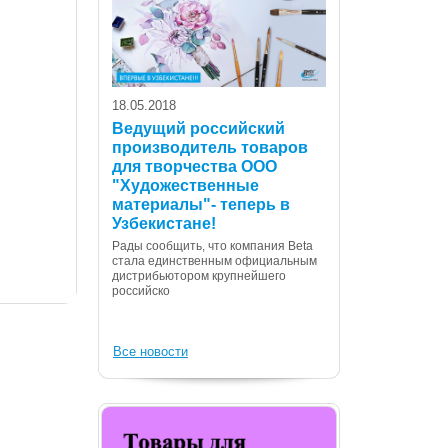
18.05.2018
Ведущий российский
производитель товаров
для творчества ООО
07.12.2017
"Художественные
С Днем Консти
материалы"- теперь в
Республики Уз
Узбекистане!
Дорогие сограждане
Рады сообщить, что компания Beta
Вас с государственн
стала единственным официальным
Днем Конституции! 
дистрибьютором крупнейшего
российско
Все новости