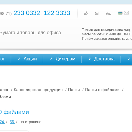
233 0332, 122 3333
Узб
98 71)
Только для юридических лиц
Бумага и товары для офиса
Часы работы: с 9-00 до 18-00
Приём заказов онлайн: кругл
ог
Акции
Дилерам
Доставка
алог
Канцелярская продукция
Папки
Папки с файлами
/
/
/
/
айлами
40 файлами
24
/
36
/
на странице