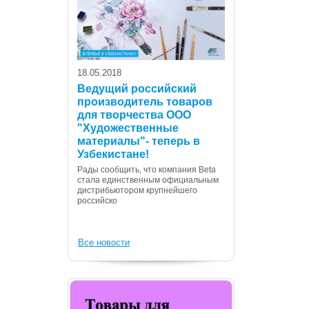
18.05.2018
Ведущий российский
производитель товаров
для творчества ООО
07.12.2017
"Художественные
С Днем Консти
материалы"- теперь в
Республики Уз
Узбекистане!
Дорогие сограждане
Рады сообщить, что компания Beta
Вас с государственн
стала единственным официальным
Днем Конституции! 
дистрибьютором крупнейшего
российско
Все новости