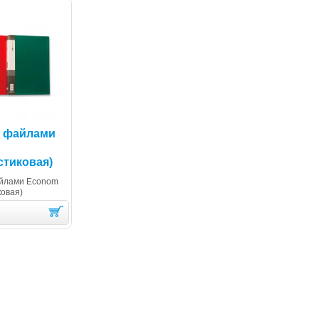
0 файлами
стиковая)
айлами Econom
ковая)