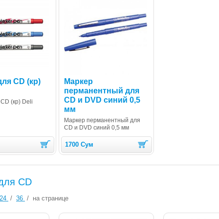
ля CD (кр)
Маркер
перманентный для
CD и DVD синий 0,5
CD (кр) Deli
мм
Маркер перманентный для
CD и DVD синий 0,5 мм
1700 Сум
для CD
24
/
36
/
на странице