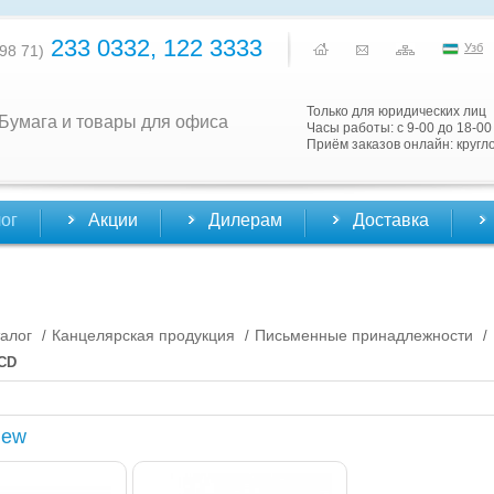
233 0332, 122 3333
Узб
98 71)
Только для юридических лиц
Бумага и товары для офиса
Часы работы: с 9-00 до 18-00
Приём заказов онлайн: кругл
ог
Акции
Дилерам
Доставка
алог
Канцелярская продукция
Письменные принадлежности
/
/
/
CD
New