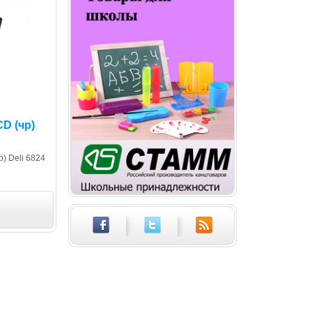
D (чр)
) Deli 6824