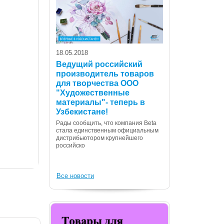
18.05.2018
Ведущий российский
производитель товаров
для творчества ООО
07.12.2017
"Художественные
С Днем Консти
материалы"- теперь в
Республики Уз
Узбекистане!
Дорогие сограждане
Рады сообщить, что компания Beta
Вас с государственн
стала единственным официальным
Днем Конституции! 
дистрибьютором крупнейшего
российско
Все новости