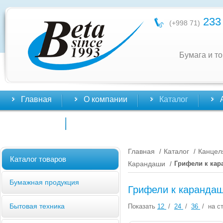
233 
(+998 71)
Бумага и т
Главная
О компании
Каталог
Контакты
Главная
Каталог
Канцел
/
/
Каталог товаров
Карандаши
Грифели к ка
/
Бумажная продукция
Грифели к каранда
Бытовая техника
Показать
12
/
24
/
36
/
на ст