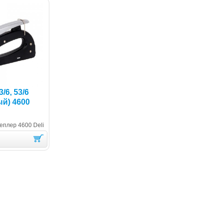
/6, 53/6
й) 4600
еплер 4600 Deli