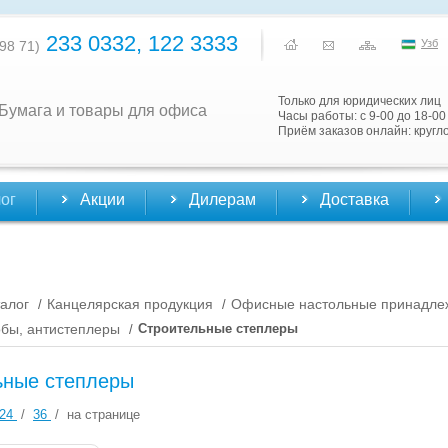
233 0332, 122 3333
Узб
98 71)
Только для юридических лиц
Бумага и товары для офиса
Часы работы: с 9-00 до 18-00
Приём заказов онлайн: кругл
ог
Акции
Дилерам
Доставка
алог
Канцелярская продукция
Офисные настольные принадле
/
/
обы, антистеплеры
Строительные степлеры
/
ьные степлеры
24
/
36
/
на странице