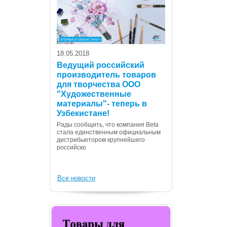
18.05.2018
Ведущий российский
производитель товаров
для творчества ООО
07.12.2017
"Художественные
С Днем Консти
материалы"- теперь в
Республики Уз
Узбекистане!
Дорогие сограждане
Рады сообщить, что компания Beta
Вас с государственн
стала единственным официальным
Днем Конституции! 
дистрибьютором крупнейшего
российско
Все новости