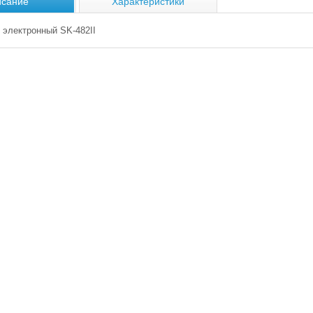
сание
Характеристики
 электронный SK-482II