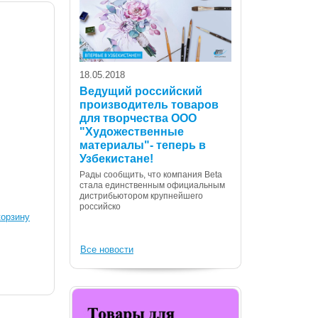
18.05.2018
Ведущий российский
производитель товаров
для творчества ООО
07.12.2017
"Художественные
С Днем Консти
материалы"- теперь в
Республики Уз
Узбекистане!
Дорогие сограждане
Рады сообщить, что компания Beta
Вас с государственн
стала единственным официальным
Днем Конституции! 
дистрибьютором крупнейшего
российско
корзину
Все новости