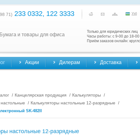
233 0332, 122 3333
Узб
98 71)
Только для юридических лиц
Бумага и товары для офиса
Часы работы: с 9-00 до 18-00
Приём заказов онлайн: кругл
ог
Акции
Дилерам
Доставка
алог
Канцелярская продукция
Калькуляторы
/
/
/
 настольные
Калькуляторы настольные 12-разрядные
/
/
лектронный SK-482II
оры настольные 12-разрядные