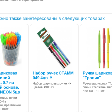
жно также заинтересованы в следующих товарах
ариковая
Набор ручек СТАММ
Ручка шарико
синий
049 4цв. У
"Тропик"
 0.7 на
Набор шариковых ручек 4х
Ручка шариковая "Тр
й основе,
цветов. РШ07У
синий стержень, мяг
письмо. РШ10У
 NEON 5цв
ковые ручки
ON в
ой, практичной
РШ100У