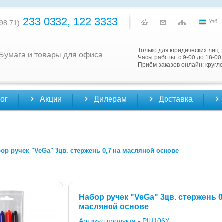
233 0332, 122 3333
Узб
98 71)
Только для юридических лиц
Бумага и товары для офиса
Часы работы: с 9-00 до 18-00
Приём заказов онлайн: кругл
ог
Акции
Дилерам
Доставка
ор ручек "VeGa" 3цв. стержень 0,7 на масляной основе
Набор ручек "VeGa" 3цв. стержень 0
масляной основе
Артикул продукта -
РШ106У