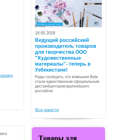
18.05.2018
Ведущий российский
производитель товаров
для творчества ООО
07.12.2017
"Художественные
С Днем Консти
материалы"- теперь в
Республики Уз
Узбекистане!
корзину
Дорогие сограждане
Рады сообщить, что компания Beta
Вас с государственн
стала единственным официальным
Днем Конституции! 
дистрибьютором крупнейшего
российско
Все новости
ного