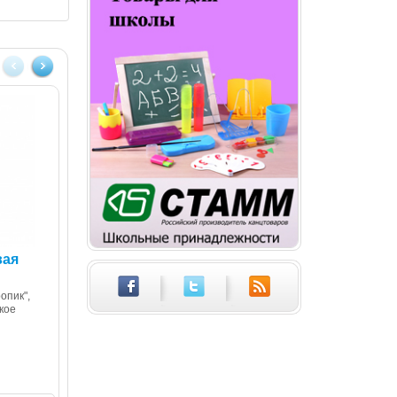
вая
Ручка шариковая
СТАММ 049 синий
стержень NEON
опик",
кое
Ручка шариковая СТАММ 049
Отличается мягким письмом и
ярким цветом корпуса. РШ01У