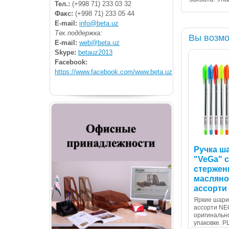
Тел.:
(+998 71) 233 03 32
Факс:
(+998 71) 233 05 44
E-mail:
info@beta.uz
Тех.поддержка:
Вы возмо
E-mail:
web@beta.uz
Skype:
betauz2013
Facebook:
https://www.facebook.com/www.beta.uz
Ручка ш
"VeGa" 
стержень
масляно
ассорти
Яркие шари
ассорти NE
оригинальн
упаковке. 