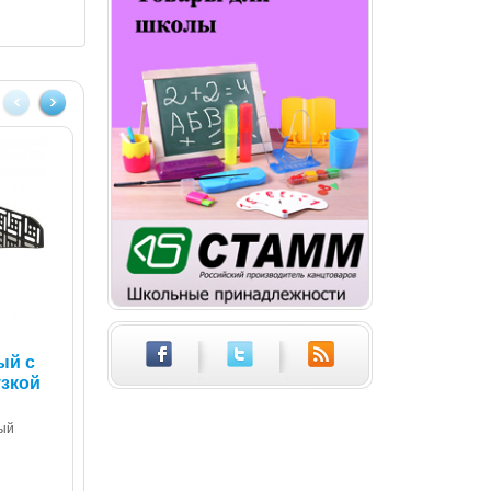
Лоток
Лоток
ый с
горизонтальный с
горизонтальный с
узкой
широкой загрузкой
пазами оранжевый
"ФИЛД"
MANDARIN
тонированный
ый
Вместительный
голубой
горизонтальный лоток ЛТ74
Лоток для бумаг фирмы
СТАММ ЛТ804