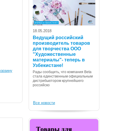
18.05.2018
Ведущий российский
производитель товаров
для творчества ООО
07.12.2017
"Художественные
С Днем Консти
материалы"- теперь в
Республики Уз
Узбекистане!
корзину
Дорогие сограждане
Рады сообщить, что компания Beta
Вас с государственн
стала единственным официальным
Днем Конституции! 
дистрибьютором крупнейшего
российско
Все новости