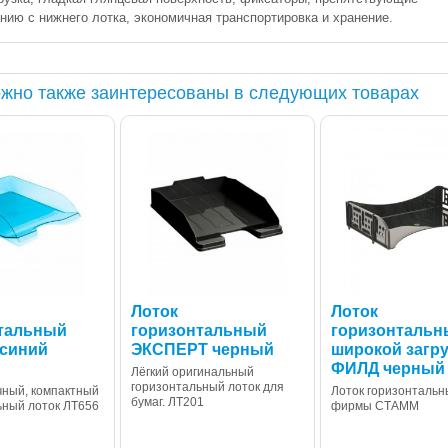
нию с нижнего лотка, экономичная транспортировка и хранение.
жно также заинтересованы в следующих товарах
Лоток
Лоток
тальный
горизонтальный
горизонтальн
синий
ЭКСПЕРТ черный
широкой загр
ФИЛД черный
Лёгкий оригинальный
горизонтальный лоток для
чный, компактный
Лоток горизонтальн
бумаг. ЛТ201
ьный лоток ЛТ656
фирмы СТАММ