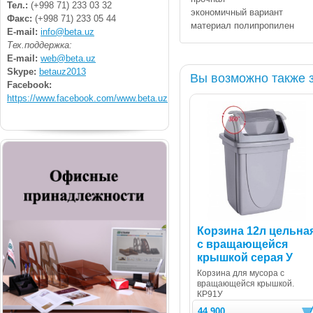
Тел.:
(+998 71) 233 03 32
экономичный вариант
Факс:
(+998 71) 233 05 44
материал полипропилен
E-mail:
info@beta.uz
Тех.поддержка:
E-mail:
web@beta.uz
Skype:
betauz2013
Вы возможно также 
Facebook:
https://www.facebook.com/www.beta.uz
Корзина 12л цельна
с вращающейся
крышкой серая У
Корзина для мусора с
вращающейся крышкой.
КР91У
44 900