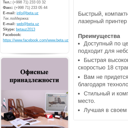
Тел.:
(+998 71) 233 03 32
Факс:
(+998 71) 233 05 44
Быстрый, компакт
E-mail:
info@beta.uz
Тех.поддержка:
лазерный принте
E-mail:
web@beta.uz
Skype:
betauz2013
Facebook:
Преимущества
https://www.facebook.com/www.beta.uz
Доступный по ц
подходит для неб
Быстрая высокок
скоростью 18 стра
Вам не придется
благодаря технолог
Стильный и ком
место.
Лучшая в своем