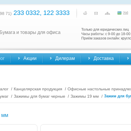
233 0332, 122 3333
Узб
98 71)
Только для юридических лиц
Бумага и товары для офиса
Часы работы: с 9-00 до 18-00
Приём заказов онлайн: кругл
ог
Акции
Дилерам
Доставка
алог
Канцелярская продукция
Офисные настольные принадле
/
/
умаг
Зажимы для бумаг черные
Зажимы 19 мм
Зажим для бу
/
/
/
 мм