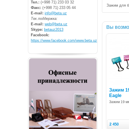
Тел.:
(+998 71) 233 03 32
Зажим для б
Факс:
(+998 71) 233 05 44
E-mail:
info@beta.uz
Тех.поддержка:
E-mail:
web@beta.uz
Вы возмо
Skype:
betauz2013
Facebook:
https://www.facebook.com/www.beta.uz
Зажим 19
Eagle
Зажим 19 мм
2 450