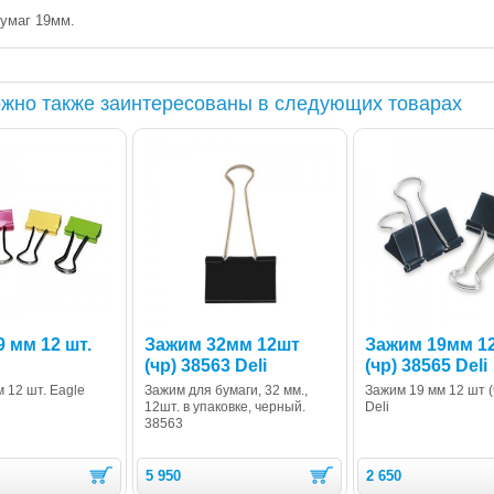
умаг 19мм.
жно также заинтересованы в следующих товарах
 мм 12 шт.
Зажим 32мм 12шт
Зажим 19мм 1
(чр) 38563 Deli
(чр) 38565 Deli
 12 шт. Eagle
Зажим для бумаги, 32 мм.,
Зажим 19 мм 12 шт (
12шт. в упаковке, черный.
Deli
38563
5 950
2 650