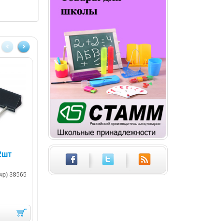
2шт
Зажим 25мм
Зажим 32 мм цвет.
24шт. Eagle
Зажим 25мм
чр) 38565
Зажим 32 мм цвет. 24шт.
Eagle
4 500
9 000