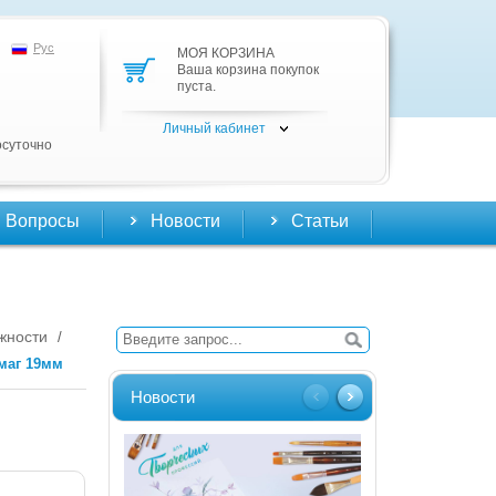
Рус
МОЯ КОРЗИНА
Ваша корзина покупок
пуста.
Личный кабинет
осуточно
Вопросы
Новости
Статьи
жности
/
маг 19мм
Новости