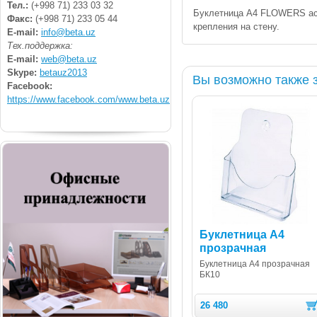
Тел.:
(+998 71) 233 03 32
Буклетница А4 FLOWERS асс
Факс:
(+998 71) 233 05 44
крепления на стену.
E-mail:
info@beta.uz
Тех.поддержка:
E-mail:
web@beta.uz
Skype:
betauz2013
Вы возможно также 
Facebook:
https://www.facebook.com/www.beta.uz
Буклетница А4
прозрачная
Буклетница А4 прозрачная
БК10
26 480