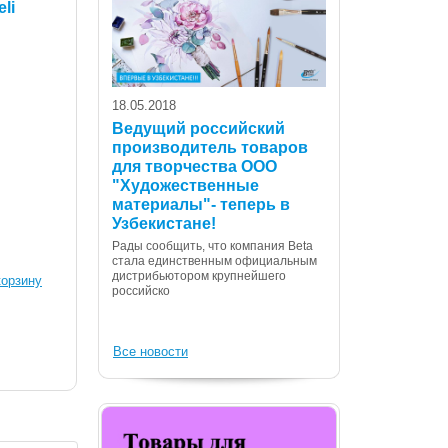
li
18.05.2018
Ведущий российский
производитель товаров
для творчества ООО
07.12.2017
"Художественные
С Днем Консти
материалы"- теперь в
Республики Уз
Узбекистане!
Дорогие сограждане
Рады сообщить, что компания Beta
Вас с государственн
стала единственным официальным
Днем Конституции! 
дистрибьютором крупнейшего
корзину
российско
Все новости