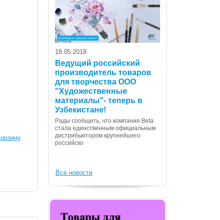
18.05.2018
Ведущий российский
производитель товаров
для творчества ООО
07.12.2017
"Художественные
С Днем Консти
материалы"- теперь в
Республики Уз
Узбекистане!
Дорогие сограждане
Рады сообщить, что компания Beta
Вас с государственн
стала единственным официальным
Днем Конституции! 
дистрибьютором крупнейшего
корзину
российско
Все новости