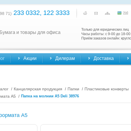
233 0332, 122 3333
Узб
98 71)
Только для юридических лиц
Бумага и товары для офиса
Часы работы: с 9-00 до 18-00
Приём заказов онлайн: кругл
ог
Акции
Дилерам
Доставка
алог
Канцелярская продукция
Папки
Пластиковые конверты
/
/
/
мата А5
Папка на молнии А5 Deli 38976
/
формата А5