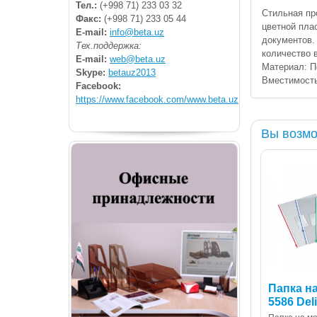
Тел.:
(+998 71) 233 03 32
Стильная пр
Факс:
(+998 71) 233 05 44
цветной пла
E-mail:
info@beta.uz
документов.
Тех.поддержка:
количество 
E-mail:
web@beta.uz
Материал: П
Skype:
betauz2013
Вместимость
Facebook:
https://www.facebook.com/www.beta.uz
Вы возмо
Папка н
5586 Deli