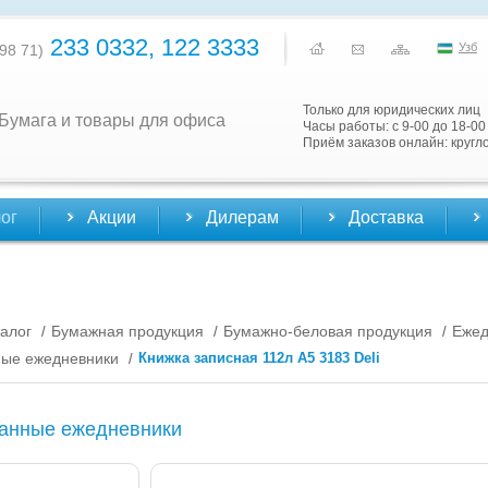
233 0332, 122 3333
Узб
98 71)
Только для юридических лиц
Бумага и товары для офиса
Часы работы: с 9-00 до 18-00
Приём заказов онлайн: кругл
ог
Акции
Дилерам
Доставка
алог
Бумажная продукция
Бумажно-беловая продукция
Еже
/
/
/
ые ежедневники
Книжка записная 112л А5 3183 Deli
/
анные ежедневники