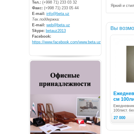
Тел.:
(+998 71) 233 03 32
Яркий и сти
Факс:
(+998 71) 233 05 44
E-mail:
info@beta.uz
Тех.поддержка:
E-mail:
web@beta.uz
Вы возмо
Skype:
betauz2013
Facebook:
https://www.facebook.com/www.beta.uz
Ежеднев
см 100л
Ежедневник
100лист. б
27 000