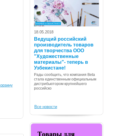
18.05.2018
Ведущий российский
производитель товаров
для творчества ООО
07.12.2017
"Художественные
С Днем Консти
материалы"- теперь в
Республики Уз
Узбекистане!
Дорогие сограждане
Рады сообщить, что компания Beta
Вас с государственн
стала единственным официальным
Днем Конституции! 
дистрибьютором крупнейшего
корзину
российско
Все новости