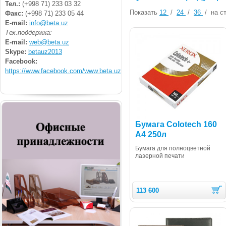
Тел.:
(+998 71) 233 03 32
Показать
12
/
24
/
36
/
на ст
Факс:
(+998 71) 233 05 44
E-mail:
info@beta.uz
Тех.поддержка:
E-mail:
web@beta.uz
Skype:
betauz2013
Facebook:
https://www.facebook.com/www.beta.uz
Бумага Colotech 160
А4 250л
Бумага для полноцветной
лазерной печати
113 600